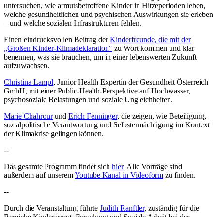
untersuchen, wie armutsbetroffene Kinder in Hitzeperioden leben,
welche gesundheitlichen und psychischen Auswirkungen sie erleben
– und welche sozialen Infrastrukturen fehlen.
Einen eindrucksvollen Beitrag der
Kinderfreunde, die mit der
„Großen Kinder-Klimadeklaration“
zu Wort kommen und klar
benennen, was sie brauchen, um in einer lebenswerten Zukunft
aufzuwachsen.
Christina Lampl
, Junior Health Expertin der Gesundheit Österreich
GmbH, mit einer Public-Health-Perspektive auf Hochwasser,
psychosoziale Belastungen und soziale Ungleichheiten.
Marie Chahrour
und
Erich Fenninger
, die zeigen, wie Beteiligung,
sozialpolitische Verantwortung und Selbstermächtigung im Kontext
der Klimakrise gelingen können.
--
Das gesamte Programm findet sich
hier
. Alle Vorträge sind
außerdem auf unserem
Youtube Kanal in Videoform
zu finden.
--
Durch die Veranstaltung führte
Judith Ranftler
, zuständig für die
Bereiche Kinderarmut, Forschung und Soziale Arbeit bei der